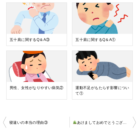
五十肩に関するQ＆A③
五十肩に関するQ＆A①
男性、女性がなりやすい病気②
運動不足がもたらす影響につい
て①
投
寝違いの本当の理由③
あけましておめでとうございます
稿